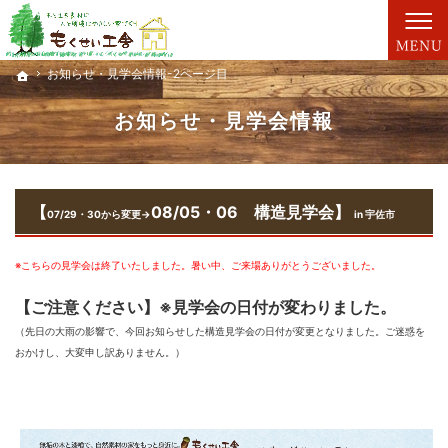
親切丁寧な仕事が評判です。新築一戸建て・工務店（大分）ならもくせい工舎にお任せ。
新築一戸建て・工務店（大分）なら、もくせい工舎で家づくり。
お知らせ・見学会情報-2ページ目
お知らせ・見学会情報-2ページ目
ホーム
ホーム
お知らせ・見学会情報
【
08/05・06
構造見学会】
07/29・30から変更→
in 宇佐市
※こちらの見学会は終了いたしました。暑い中、ご来場ありがとうございました。
【ご注意ください】※見学会の日付が変わりました。
（先日の大雨の影響で、今回お知らせした構造見学会の日付が変更となりました。ご迷惑を
おかけし、大変申し訳ありません。）