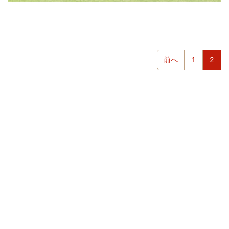
前へ
1
2
Tel
Cont
小
冊
子