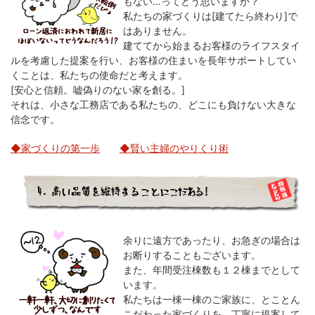
もない…ってどう思いますか？
私たちの家づくりは[建てたら終わり]で
はありません。
建ててから始まるお客様のライフスタイ
ルを考慮した提案を行い、お客様の住まいを長年サポートしてい
くことは、私たちの使命だと考えます。
[安心と信頼。嘘偽りのない家を創る。]
それは、小さな工務店である私たちの、どこにも負けない大きな
信念です。
◆家づくりの第一歩
◆賢い主婦のやりくり術
余りに遠方であったり、お急ぎの場合は
お断りすることもございます。
また、年間受注棟数も１２棟までとして
います。
私たちは一棟一棟のご家族に、とことん
こだわった家づくりを、丁寧に提案して