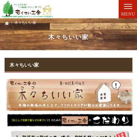
親切丁寧な仕事が評判です。新築一戸建て・工務店（大分）ならもくせい工舎にお任せ。
新築一戸建て・工務店（大分）なら、もくせい工舎で家づくり。
木々ちいい家
木々ちいい家
ホーム
ホーム
木々ちいい家
木々ちいい家