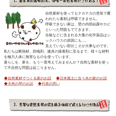
自然素材を使ってもテカテカの塗装で覆
われたら素材は呼吸できません。
呼吸できない家は、壁の内部結露やカビ
といった問題もでてきます。
合板などに含まれる大量の化学薬品はシ
ックハウスの原因にも…。
見えていない部分こそが大事なのです。
私たちは断熱材、防蟻剤、建具の接着剤に至るまで、様々な材料
を極力人体に無害なものを使っています。
暮らしを、家を、もう一度考えてみませんか？自然な素材を使っ
て不自然な問題は起こりません。
◆自然素材でつくる家のお話
◆日本風土に合う木の家のお話
◆天然の壁のお話
◆代表の思い