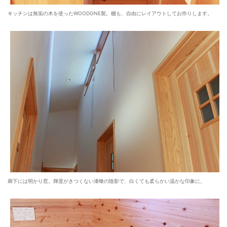
キッチンは無垢の木を使ったWOODONE製。棚も、自由にレイアウトしてお作りします。
廊下には明かり窓。輝度がきつくない漆喰の陰影で、白くても柔らかい温かな印象に。