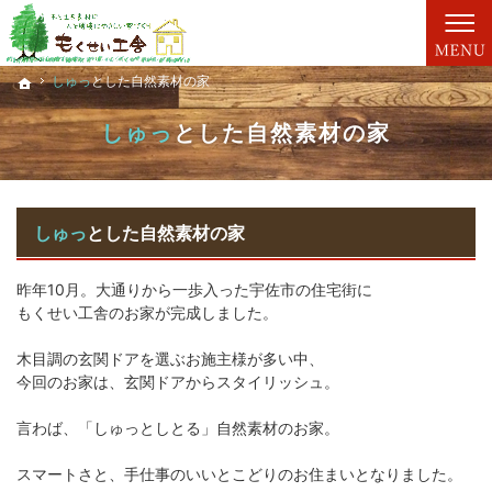
親切丁寧な仕事が評判です。新築一戸建て・工務店（大分）ならもくせい工舎にお任せ。
新築一戸建て・工務店（大分）なら、もくせい工舎で家づくり。
しゅっ
しゅっ
とした自然素材の家
とした自然素材の家
ホーム
ホーム
しゅっ
とした自然素材の家
しゅっ
とした自然素材の家
昨年10月。大通りから一歩入った宇佐市の住宅街に
もくせい工舎のお家が完成しました。
木目調の玄関ドアを選ぶお施主様が多い中、
今回のお家は、玄関ドアからスタイリッシュ。
言わば、「しゅっとしとる」自然素材のお家。
スマートさと、手仕事のいいとこどりのお住まいとなりました。