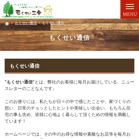
親切丁寧な仕事が評判です。新築一戸建て・工務店（大分）ならもくせい工舎にお任せ。
新築一戸建て・工務店（大分）なら、もくせい工舎で家づくり。
もくせい通信
もくせい通信
もくせい通信
もくせい通信
ホーム
ホーム
もくせい通信
もくせい通信
“もくせい通信”
とは、弊社のお客様に毎月お届けしている、ニュー
スレターのことなんです。
このお便りには、私たちが日々の中で感じたことや、家づくりの
想い、日常のチョッとしたヒントや美味しい出会い、もちろん住
宅の事も含め、皆様に心地よく暮らして頂くための情報を満載し
ています！
ホームページでは、その中のお得な情報や素敵なお店等を毎月お