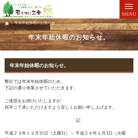
親切丁寧な仕事が評判です。新築一戸建て・工務店（大分）ならもくせい工舎にお任せ。
新築一戸建て・工務店（大分）なら、もくせい工舎で家づくり。
年末年始休暇のお知らせ。
年末年始休暇のお知らせ。
ホーム
ホーム
年末年始休暇のお知らせ。
年末年始休暇のお知らせ。
弊社では年末年始休暇のため、
下記の通り休業させていただきます。
ご迷惑をお掛けいたしますが、
何卒ご了承いただけますよう宜しくお願い申し上げます。
記
平成２３年１２月31日（土曜日）～ 平成２４年１月3日（火曜