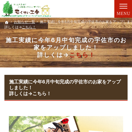
親切丁寧な仕事が評判です。新築一戸建て・工務店（大分）ならもくせい工舎にお任せ。
新築一戸建て・工務店（大分）なら、もくせい工舎で家づくり。
お知らせ一覧
お知らせ一覧
施工実績に今年6月中旬完成の宇佐市のお家をアップしま
施工実績に今年6月中旬完成の宇佐市のお家をアップしま
ホーム
ホーム
詳しくは→
詳しくは→
こちら！
こちら！
施工実績に今年6月中旬完成の宇佐市のお
家をアップしました！
詳しくは→
こちら！
施工実績に今年6月中旬完成の宇佐市のお家をアップ
しました！
詳しくは→
こちら！