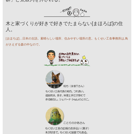
木と家づくりが好きで好きでたまらない[まほろば]の住
人。
[まほろば]…日本の古語。素晴らしい場所、住みやすい場所の意。もくせい工舎事務所は,鳥
がさえずる森の中なので。