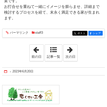
業です。
お打合せを重ねて一緒にイメージを膨らませ、詳細まで
検討するプロセスを経て、末永く満足できる家が生まれ
ます。
パーマリンク
staff3
entry1228
ポスト
シェア
entry1228
entry1228
「2023年6月16日」
「2023年6月22日
前の日
記事一覧
次の日
2023年6月20日
Home