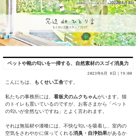
2023年6月 8日
ペットや靴の匂いを一掃する、自然素材のスゴイ消臭力
2023年6月 8日｜19:00
こんにちは、
もくせい工舎
です。
私たちの事務所には、
看板犬のムクちゃん
がいます。猫
のトイレも置いているのですが、お客さまから「ペット
の匂いが全然ないですね」とよく言われます。
それは無垢材や漆喰には、不快な匂いを吸着し、室内の
空気をさわやかに保ってくれる
消臭・自浄効果
があるか