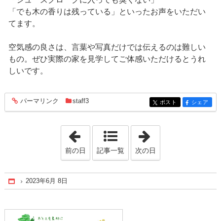
「でも木の香りは残っている」といったお声をいただい
てます。
空気感の良さは、言葉や写真だけでは伝えるのは難しい
もの。ぜひ実際の家を見学してご体感いただけるとうれ
しいです。
パーマリンク
staff3
entry1221
ポスト
シェア
entry1221
entry1221
「2023年6月 6日」
「2023年6月13日
前の日
記事一覧
次の日
2023年6月 8日
Home