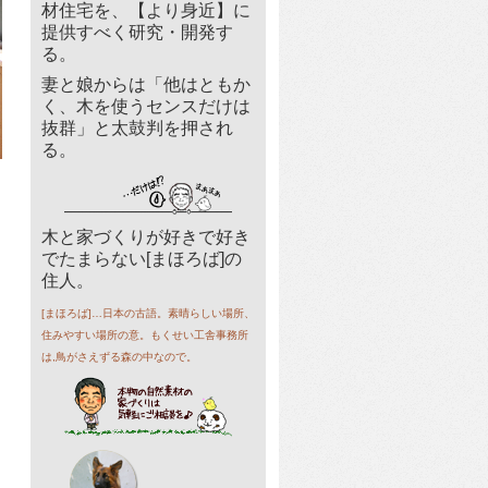
材住宅を、【より身近】に
提供すべく研究・開発す
る。
妻と娘からは「他はともか
く、木を使うセンスだけは
抜群」と太鼓判を押され
る。
木と家づくりが好きで好き
でたまらない[まほろば]の
住人。
[まほろば]…日本の古語。素晴らしい場所、
住みやすい場所の意。もくせい工舎事務所
は,鳥がさえずる森の中なので。