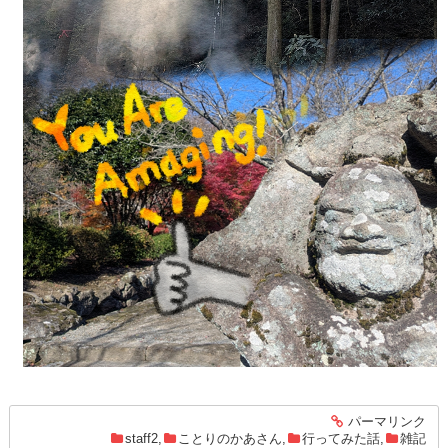
パーマリンク
entry1497
staff2
,
ことりのかあさん
,
行ってみた話
,
雑記