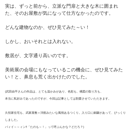
実は、ずっと前から、立派な門扉と大きな木に囲まれ
た、そのお屋敷が気になって仕方なかったのです。
どんな建物なのか、ぜひ見てみた～い！
しかし、おいそれとは入れない。
敷居が、文字通り高いのです。
美術展の会場にもなっているこの機会に、ぜひ見てみた
い！と、鼻息も荒く出かけたのでした。
(武田由平さんの作品は、とても温かみがあり、色彩も、構図の取り方も、
本当に私好みであったのですが、今回は記事としては割愛させていただきます。
久恒家住宅も、武家屋敷＋洋館みたいな風情あるつくり。入り口に銅鑼があって、びっくり
しました。
バィイ～～ィン‼「たのも～！」って呼ぶんかな？どだろ？)