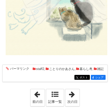
パーマリンク
staff2
,
ことりのかあさん
,
暮らし考
,
雑記
entry1392
ポスト
シェア
entry1392
entry1392
「2024年7月 5日」
「2024年7月25日
前の日
記事一覧
次の日