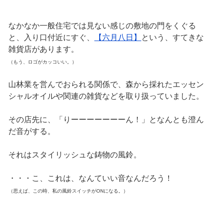
なかなか一般住宅では見ない感じの敷地の門をくぐる
と、入り口付近にすぐ、
【六月八日】
という、すてきな
雑貨店があります。
（もう、ロゴがカッコいい。）
山林業を営んでおられる関係で、森から採れたエッセン
シャルオイルや関連の雑貨などを取り扱っていました。
その店先に、「りーーーーーーーん！」となんとも澄ん
だ音がする。
それはスタイリッシュな鋳物の風鈴。
・・・こ、これは、なんていい音なんだろう！
（思えば、この時、私の風鈴スイッチがONになる。）