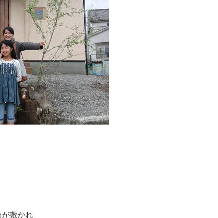
。
台が敷かれ