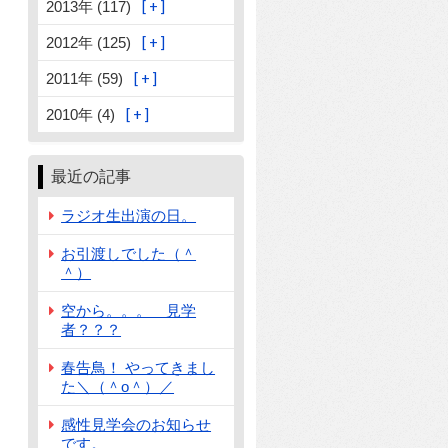
2013年 (117)
2012年 (125)
2011年 (59)
2010年 (4)
最近の記事
ラジオ生出演の日。
お引渡しでした（＾
＾）
空から。。。 見学
者？？？
春告鳥！ やってきまし
た＼（＾o＾）／
感性見学会のお知らせ
です。