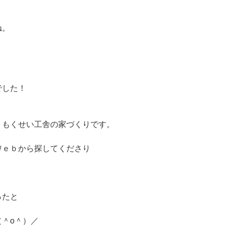
ね。
でした！
、もくせい工舎の家づくりです。
Ｗｅｂから探してくださり
ったと
＾o＾）／