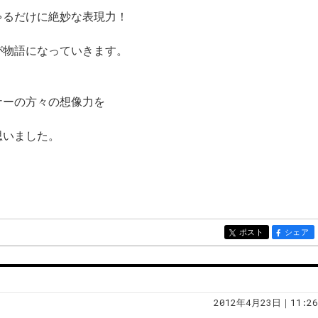
ゃるだけに絶妙な表現力！
が物語になっていきます。
ナーの方々の想像力を
思いました。
ポスト
シェア
entry470
entry470
2012年4月23日｜11:26