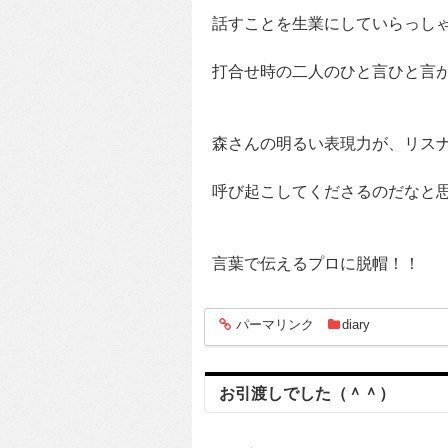
話すことを生業にしていらっし
打合せ時の二人のひと言ひと言
森さんの明るい表現力が、リス
呼び起こしてくださるのだなと
言葉で伝えるプロに脱帽！！
パーマリンク
diary
entry470
お引渡しでした（＾＾）