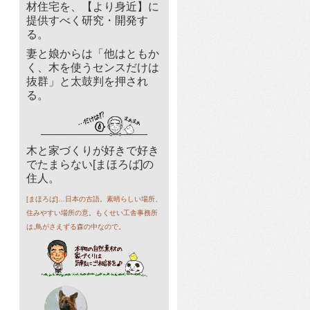
材住宅を、【より身近】に
提供すべく研究・開発す
る。
妻と娘からは「他はともか
く、木を使うセンスだけは
抜群」と太鼓判を押され
る。
木と家づくりが好きで好き
でたまらない[まほろば]の
住人。
[まほろば]…日本の古語。素晴らしい場所、
住みやすい場所の意。もくせい工舎事務所
は,鳥がさえずる森の中なので。