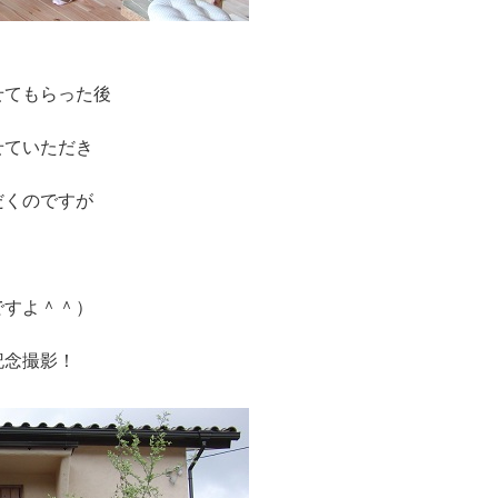
せてもらった後
せていただき
だくのですが
・
よ＾＾）
記念撮影！