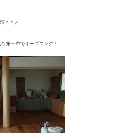
生出演＾＾／
気な第一声でオープニング！