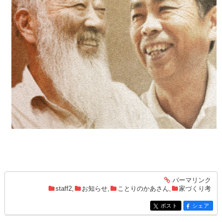
パーマリンク
entry1493
staff2
,
お知らせ
,
ことりのかあさん
,
家づくり考
ポスト
シェア
entry1493
entry1493