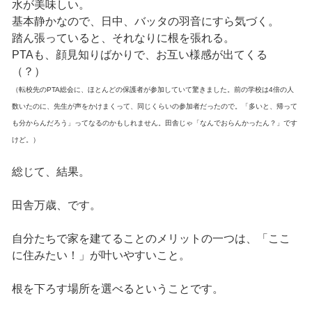
水が美味しい。
基本静かなので、日中、バッタの羽音にすら気づく。
踏ん張っていると、それなりに根を張れる。
PTAも、顔見知りばかりで、お互い様感が出てくる
（？）
（転校先のPTA総会に、ほとんどの保護者が参加していて驚きました。前の学校は4倍の人
数いたのに、先生が声をかけまくって、同じくらいの参加者だったので。「多いと、帰って
も分からんだろう」ってなるのかもしれません。田舎じゃ「なんでおらんかったん？」です
けど。）
総じて、結果。
田舎万歳、です。
自分たちで家を建てることのメリットの一つは、「ここ
に住みたい！」が叶いやすいこと。
根を下ろす場所を選べるということです。