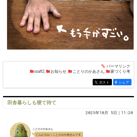
パーマリンク
entry1492
staff2
,
お知らせ
,
ことりのかあさん
,
家づくり考
ポスト
シェア
entry1492
entry1492
田舎暮らしも寝て待て
2025年10月 5日｜11:20