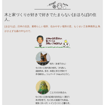
木と家づくりが好きで好きでたまらない[まほろば]の住
人。
[まほろば]…日本の古語。素晴らしい場所、住みやすい場所の意。もくせい工舎事務所は,鳥
がさえずる森の中なので。