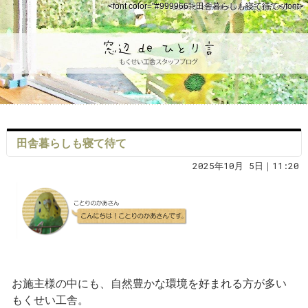
<font color="#999966">田舎暮らしも寝て待て</font>
田舎暮らしも寝て待て
2025年10月 5日｜11:20
お施主様の中にも、自然豊かな環境を好まれる方が多い
もくせい工舎。