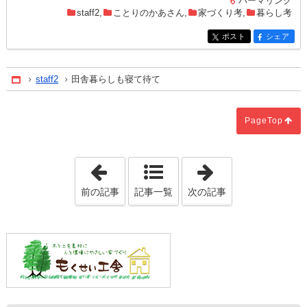
パーマリンク
entry1487
staff2
,
ことりのかあさん
,
家づくり考
,
暮らし考
ポスト
シェア
entry1487
entry1487
staff2
田舎暮らしも寝て待て
Home
PageTop
「
国の宝となる人は
」
「
こだわる二人
前の記事
記事一覧
次の記事