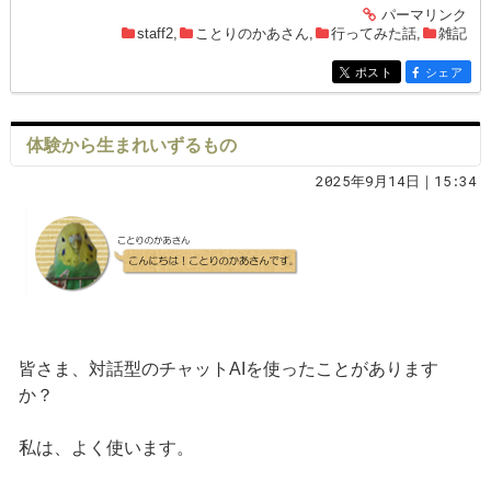
パーマリンク
entry1488
staff2
,
ことりのかあさん
,
行ってみた話
,
雑記
ポスト
シェア
entry1488
entry1488
体験から生まれいずるもの
2025年9月14日｜15:34
皆さま、対話型のチャットAIを使ったことがあります
か？
私は、よく使います。