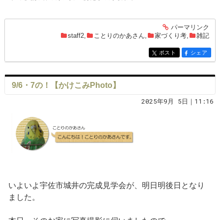
パーマリンク
entry1486
staff2
,
ことりのかあさん
,
家づくり考
,
雑記
ポスト
シェア
entry1486
entry1486
9/6・7の！【かけこみPhoto】
2025年9月 5日｜11:16
いよいよ宇佐市城井の完成見学会が、明日明後日となり
ました。