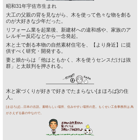
昭和31年宇佐市生まれ
大工の父親の背を見ながら、木を使って色々な物を創る
のが大好きな少年だった。
リフォーム業を起業後、新建材への違和感や、家族のア
レルギー反応などから一念発起。
木と土で創る本物の自然素材住宅を、【より身近】に提
供すべく研究・開発する。
妻と娘からは「他はともかく、木を使うセンスだけは抜
群」と太鼓判を押される。
木と家づくりが好きで好きでたまらない[まほろば]の住
人。
[まほろば]…日本の古語。素晴らしい場所、住みやすい場所の意。もくせい工舎事務所は,鳥
がさえずる森の中なので。