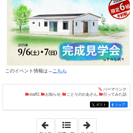
このイベント情報は→
こちら
パーマリンク
entry1485
staff2
,
お知らせ
,
ことりのかあさん
,
行ってみた話
ポスト
シェア
entry1485
entry1485
「2025年8月25日」
「2025年9月14日