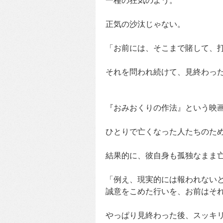
一種の狂気のよう。
正気の沙汰じゃない。
「お前には、そこまで賭して、
それを問われ続けて、見終わっ
『おみおくりの作法』という映
ひとりで亡くなった人たちのた
結果的に、彼自身も孤独なまま
「例え、現実的には報われない
誠意をこめた行いを、お前はそ
やっぱり見終わった後、スッキ