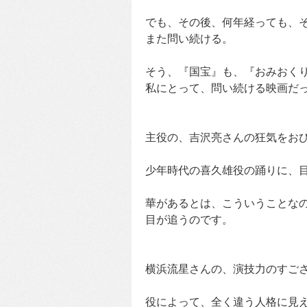
でも、その後、何年経っても、
また問い続ける。
そう、『国宝』も、『おみおく
私にとって、問い続ける映画だ
主役の、吉沢亮さんの狂気をお
少年時代の喜久雄役の踊りに、
華があるとは、こういうことな
目が追うのです。
横浜流星さんの、演技力のすご
役によって、全く違う人格に見