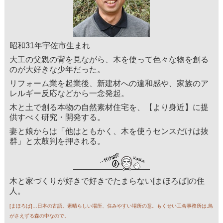
昭和31年宇佐市生まれ
大工の父親の背を見ながら、木を使って色々な物を創る
のが大好きな少年だった。
リフォーム業を起業後、新建材への違和感や、家族のア
レルギー反応などから一念発起。
木と土で創る本物の自然素材住宅を、【より身近】に提
供すべく研究・開発する。
妻と娘からは「他はともかく、木を使うセンスだけは抜
群」と太鼓判を押される。
木と家づくりが好きで好きでたまらない[まほろば]の住
人。
[まほろば]…日本の古語。素晴らしい場所、住みやすい場所の意。もくせい工舎事務所は,鳥
がさえずる森の中なので。