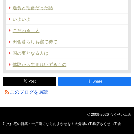
過食と拒食だった話
いよいよ
こだわる二人
田舎暮らしも寝て待て
国の宝となる人は
体験から生まれいずるもの
Post
Share
このブログを購読
© 2009-2026 もくせい工舎
注文住宅の新築・一戸建てならおまかせを！大分県の工務店もくせい工舎