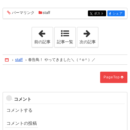
パーマリンク
staff
entry467
ポスト
シェア
entry467
entry467
「感性見学会のお知らせです。」
「空から。。。
前の記事
記事一覧
次の記事
staff
春告鳥！ やってきました＼（＾o＾）／
Home
PageTop
コメント
コメントする
コメントの投稿