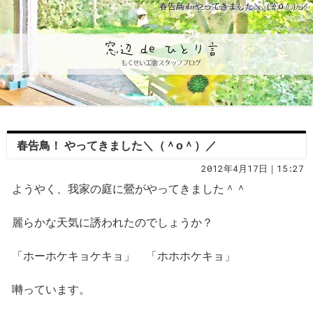
春告鳥！ やってきました＼（＾o＾）／
春告鳥！ やってきました＼（＾o＾）／
2012年4月17日｜15:27
ようやく、我家の庭に鶯がやってきました＾＾
麗らかな天気に誘われたのでしょうか？
「ホーホケキョケキョ」 「ホホホケキョ」
囀っています。