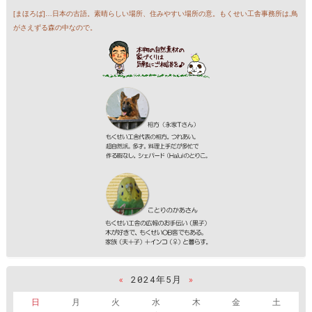
[まほろば]…日本の古語。素晴らしい場所、住みやすい場所の意。もくせい工舎事務所は,鳥
がさえずる森の中なので。
«
2024年5月
»
日
月
火
水
木
金
土