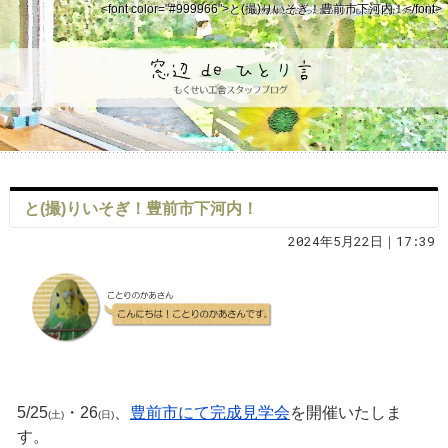
<font color="#999966">と(撮)りいそぎ！豊前市下河内！</font>
と(撮)りいそぎ！豊前市下河内！
2024年5月22日｜17:39
5/25
・26
、
豊前市にて完成見学会
を開催いたしま
(土)
(日)
す。