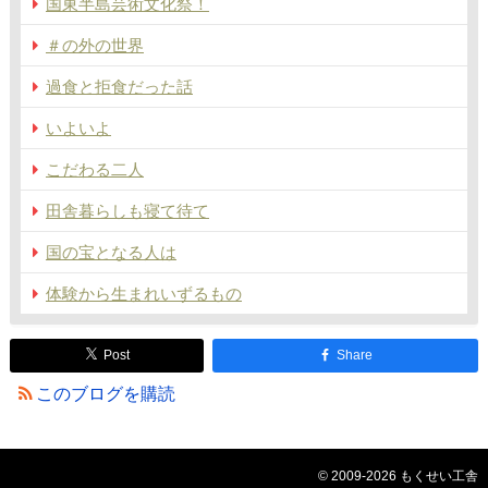
国東半島芸術文化祭！
＃の外の世界
過食と拒食だった話
いよいよ
こだわる二人
田舎暮らしも寝て待て
国の宝となる人は
体験から生まれいずるもの
Post
Share
このブログを購読
© 2009-2026 もくせい工舎