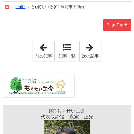
staff2
と(撮)りいそぎ！豊前市下河内！
Home
PageTop
「
完成見学会と、うそぶく場所
「
大金を払って
」
前の記事
記事一覧
次の記事
(有)もくせい工舎
代表取締役 永家 正光