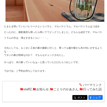
たまたま咲いていたバレリーナというバラと、マルバストラム。マルバストラムはつぼみ
だったのに、撮影後持ち帰ったら咲いててビックリしました。どちらも頑丈です。マルバス
トラムの方は、増えすぎるくらい・・・。
それにしても、もくせい工舎の家の撮影に行くと、帰っても服や髪から木の匂いがするよう
な・・・。
ワタシの鼻が特殊なのか？ そちらもチェックされたし。
やっぱり、木の家っていいなぁ～と思っていただけたらうれしいです。
ではでは、ご予約お待ちしております。
パーマリンク
entry1381
staff2
,
お知らせ
,
ことりのかあさん
,
行ってみた話
ポスト
シェア
entry1381
entry1381