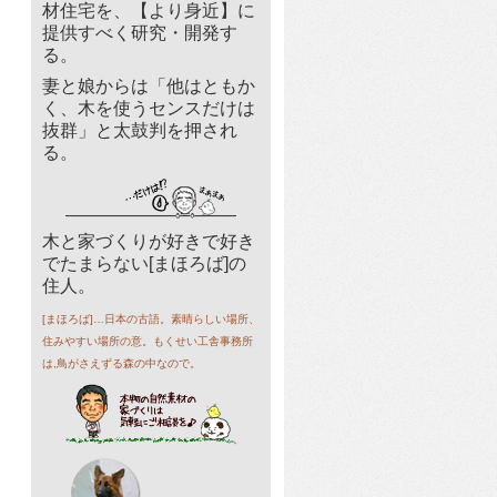
材住宅を、【より身近】に
提供すべく研究・開発す
る。
妻と娘からは「他はともか
く、木を使うセンスだけは
抜群」と太鼓判を押され
る。
木と家づくりが好きで好き
でたまらない[まほろば]の
住人。
[まほろば]…日本の古語。素晴らしい場所、
住みやすい場所の意。もくせい工舎事務所
は,鳥がさえずる森の中なので。