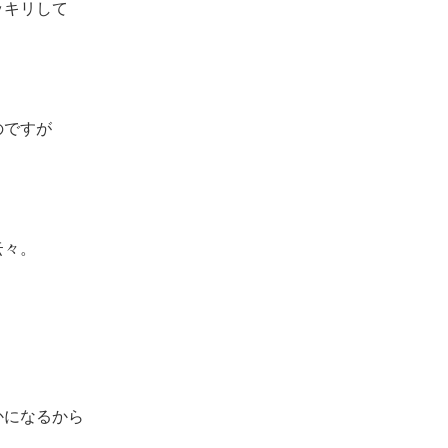
ッキリして
のですが
云々。
かになるから