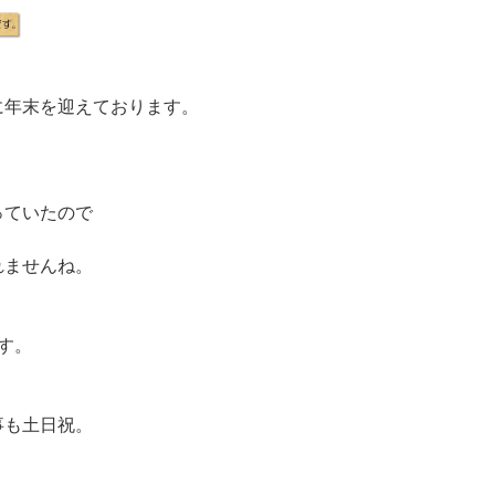
に年末を迎えております。
。
っていたので
れませんね。
す。
事も土日祝。