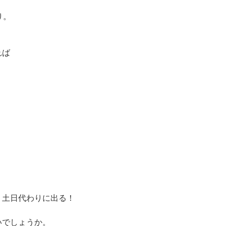
り。
れば
。
、土日代わりに出る！
いでしょうか。