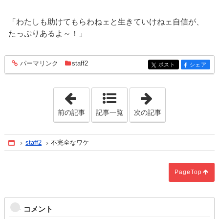
「わたしも助けてもらわねェと生きていけねェ自信が、
たっぷりあるよ～！」
パーマリンク
staff2
entry1027
ポスト
シェア
entry1027
entry1027
「家はいずれ、ゴミになる」
「掃除」
前の記事
記事一覧
次の記事
staff2
不完全なワケ
Home
PageTop
コメント