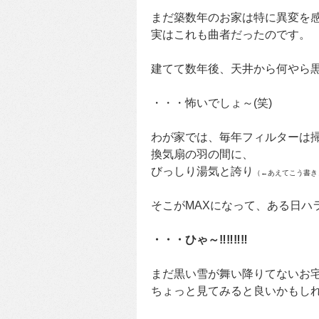
まだ築数年のお家は特に異変を
実はこれも曲者だったのです。
建てて数年後、天井から何やら
・・・怖いでしょ～(笑)
わが家では、毎年フィルターは
換気扇の羽の間に、
びっしり湯気と誇り
（←あえてこう書き
そこがMAXになって、ある日ハ
・・・ひゃ～‼‼‼‼
まだ黒い雪が舞い降りてないお
ちょっと見てみると良いかもし