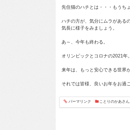
先住猫のハチとは・・・もうち
ハチの方が、気分にムラがある
気長に様子をみましょう。
あ～、今年も終わる。
オリンピックとコロナの2021年
来年は、もっと安心できる世界
それでは皆様、良いお年をお過
パーマリンク
ことりのかあさん
entry1118