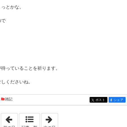
ょっとかな。
ので
。
が待っていることを祈ります。
ごしくださいね。
,
雑記
ポスト
シェア
entry1118
entry111
「2021年12月15日」
「2022年1月15日」