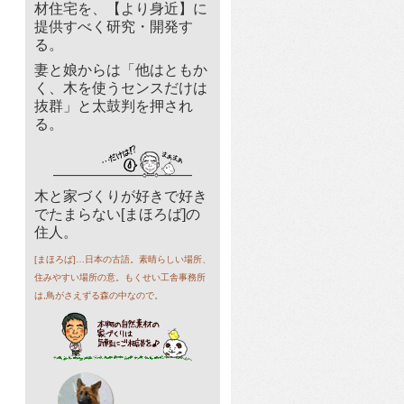
材住宅を、【より身近】に
提供すべく研究・開発す
る。
妻と娘からは「他はともか
く、木を使うセンスだけは
抜群」と太鼓判を押され
る。
木と家づくりが好きで好き
でたまらない[まほろば]の
住人。
[まほろば]…日本の古語。素晴らしい場所、
住みやすい場所の意。もくせい工舎事務所
は,鳥がさえずる森の中なので。