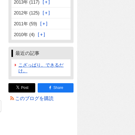
2013年 (117)
2012年 (125)
2011年 (59)
2010年 (4)
最近の記事
こざっぱり。できるだ
け。
Post
Share
このブログを購読
8