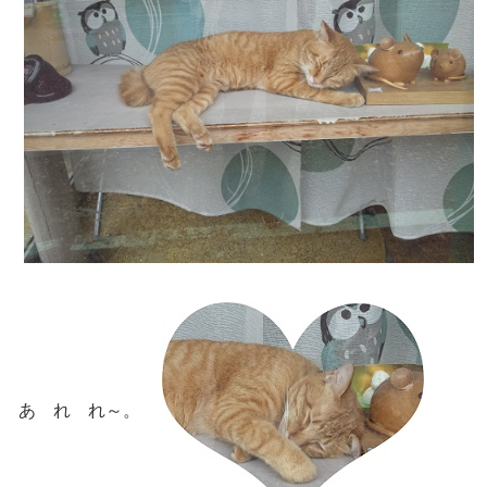
あ れ れ～。