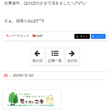
仕事途中、ほのぼのさせて頂きました＼(^o^)／
さぁ、頑張らねば!(^^)!
パーマリンク
staff
entry623
ポスト
シェア
entry623
entry623
「2013年7月 2日」
「2013年7月 8日
前の日
記事一覧
次の日
2013年7月 5日
Home