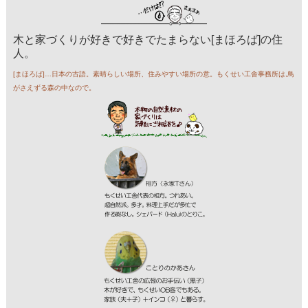
木と家づくりが好きで好きでたまらない[まほろば]の住
人。
[まほろば]…日本の古語。素晴らしい場所、住みやすい場所の意。もくせい工舎事務所は,鳥
がさえずる森の中なので。