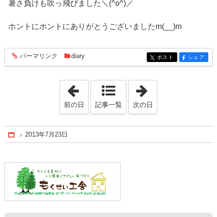
暑さ負けも吹っ飛びました＼(^o^)／
ホントにホントにありがとうございましたm(__)m
パーマリンク
diary
entry629
ポスト
シェア
entry629
entry629
「2013年7月22日」
「2013年7月28日
前の日
記事一覧
次の日
2013年7月23日
Home