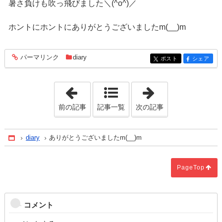
暑さ負けも吹っ飛びました＼(^o^)／
ホントにホントにありがとうございましたm(__)m
パーマリンク
diary
entry629
ポスト
シェア
entry629
entry629
「縁（えにし）」
「ホメラレモセ
前の記事
記事一覧
次の記事
diary
ありがとうございましたm(__)m
Home
PageTop
コメント