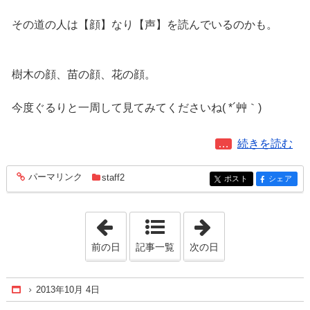
その道の人は【顔】なり【声】を読んでいるのかも。
樹木の顔、苗の顔、花の顔。
今度ぐるりと一周して見てみてくださいね( *´艸｀)
続きを読む
「木の顔」
パーマリンク
staff2
entry658
ポスト
シェア
entry658
entry658
「2013年10月 3日」
「2013年10月 8
前の日
記事一覧
次の日
2013年10月 4日
Home