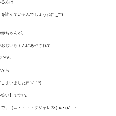
いる方は
読んでいるんでしょうね(*^_^*)
の赤ちゃんが、
でおじいちゃんにあやされて
*)/♪
だから
まいました(*´▽｀*)
い笑い】ですね。
。（←・・・・ダジャレ?Σ(･ω･ﾉ)ﾉ！）