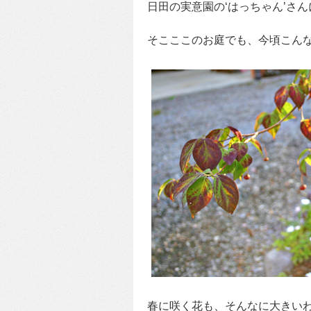
日田の実意園の‘はっちゃん’さ
そこここのお庭でも、今頃こん
春に咲く花も、そんなに大きい