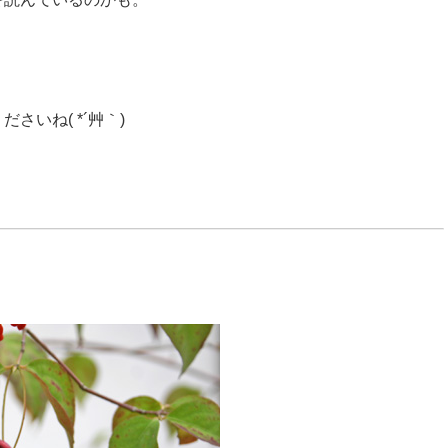
さいね( *´艸｀)