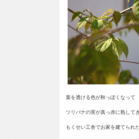
葉を透ける色が秋っぽくなって
ツリバナの実が真っ赤に熟して
もくせい工舎でお家を建てられ