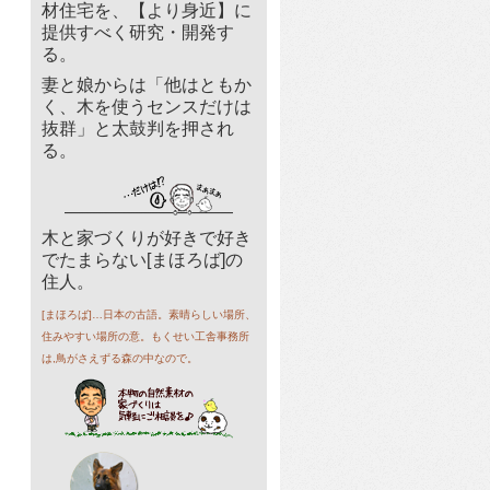
材住宅を、【より身近】に
提供すべく研究・開発す
る。
妻と娘からは「他はともか
く、木を使うセンスだけは
抜群」と太鼓判を押され
る。
木と家づくりが好きで好き
でたまらない[まほろば]の
住人。
[まほろば]…日本の古語。素晴らしい場所、
住みやすい場所の意。もくせい工舎事務所
は,鳥がさえずる森の中なので。