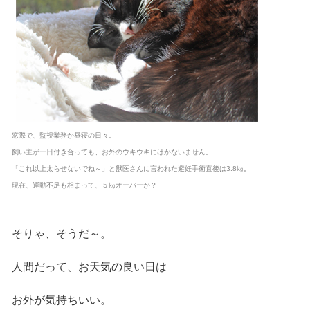
窓際で、監視業務か昼寝の日々。
飼い主が一日付き合っても、お外のウキウキにはかないません。
「これ以上太らせないでね～」と獣医さんに言われた避妊手術直後は3.8㎏。
現在、運動不足も相まって、５㎏オーバーか？
そりゃ、そうだ～。
人間だって、お天気の良い日は
お外が気持ちいい。