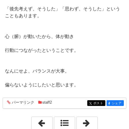
「後先考えず、そうした」「思わず、そうした」という
こともあります。
心（腑）が動いたから、体が動き
行動につながったということです。
なんにせよ、バランスが大事。
偏らないようにしたいと思います。
パーマリンク
staff2
entry1034
ポスト
シェア
entry1034
entry1034
「広告と期待値」
「明日明後日、