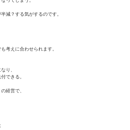
くなってしまう。
が半減？する気がするのです。
でも考えに合わせられます。
になり、
送付できる。
りの経営で、
は