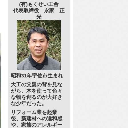
(有)もくせい工舎
代表取締役 永家 正
光
昭和31年宇佐市生まれ
大工の父親の背を見な
がら、木を使って色々
な物を創るのが大好き
な少年だった。
リフォーム業を起業
後、新建材への違和感
や、家族のアレルギー