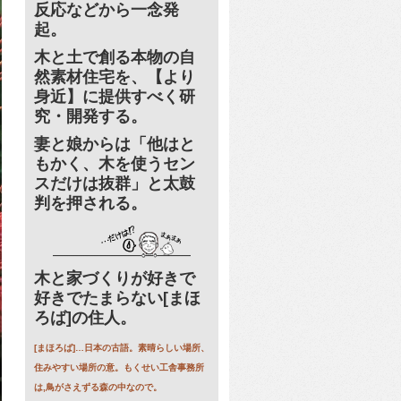
反応などから一念発
起。
木と土で創る本物の自
然素材住宅を、【より
身近】に提供すべく研
究・開発する。
妻と娘からは「他はと
もかく、木を使うセン
スだけは抜群」と太鼓
判を押される。
木と家づくりが好きで
好きでたまらない[まほ
ろば]の住人。
[まほろば]…日本の古語。素晴らしい場所、
住みやすい場所の意。もくせい工舎事務所
は,鳥がさえずる森の中なので。