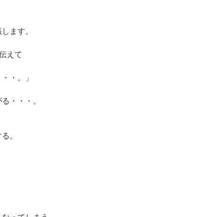
張します。
伝えて
・・・。」
がる・・・。
。
する。