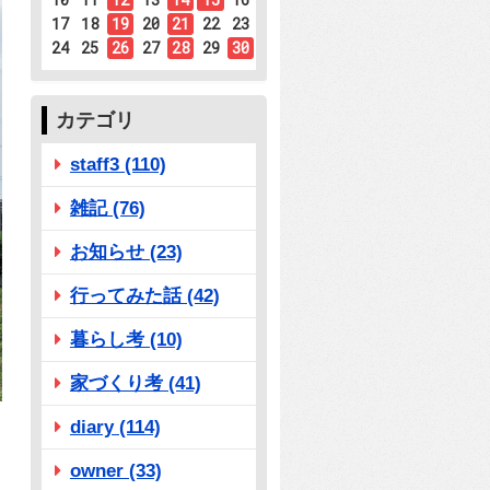
17
18
19
20
21
22
23
24
25
26
27
28
29
30
カテゴリ
staff3 (110)
雑記 (76)
お知らせ (23)
行ってみた話 (42)
暮らし考 (10)
家づくり考 (41)
diary (114)
owner (33)