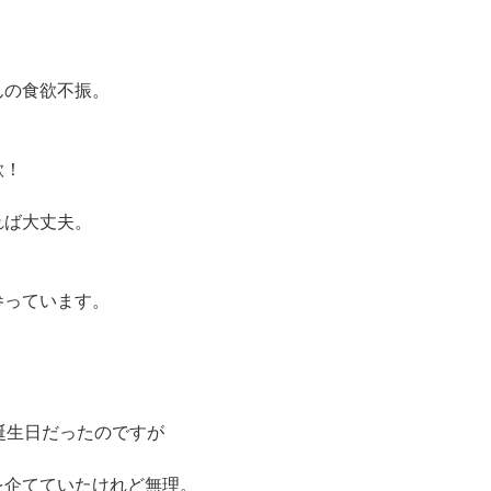
んの食欲不振。
欲！
れば大丈夫。
参っています。
誕生日だったのですが
を企てていたけれど無理。