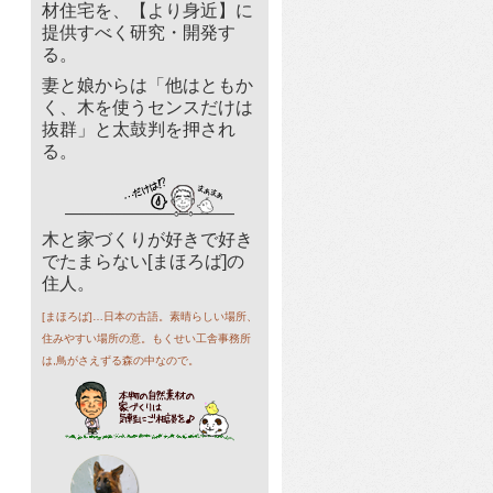
材住宅を、【より身近】に
提供すべく研究・開発す
る。
妻と娘からは「他はともか
く、木を使うセンスだけは
抜群」と太鼓判を押され
る。
木と家づくりが好きで好き
でたまらない[まほろば]の
住人。
[まほろば]…日本の古語。素晴らしい場所、
住みやすい場所の意。もくせい工舎事務所
は,鳥がさえずる森の中なので。