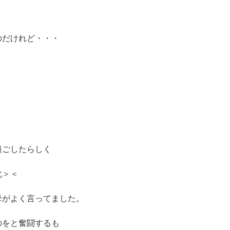
！
のだけれど・・・
過ごしたらしく
化＞＜
母がよく言ってました。
のをと奮闘するも