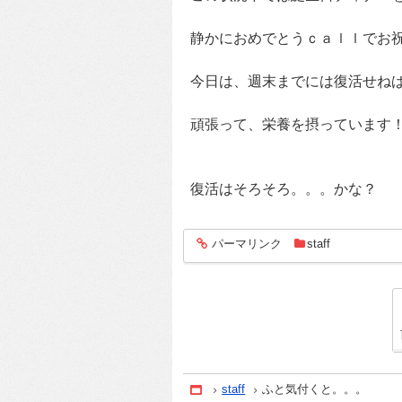
静かにおめでとうｃａｌｌでお
今日は、週末までには復活せね
頑張って、栄養を摂っています
復活はそろそろ。。。かな？
パーマリンク
staff
entry487
staff
ふと気付くと。。。
Home