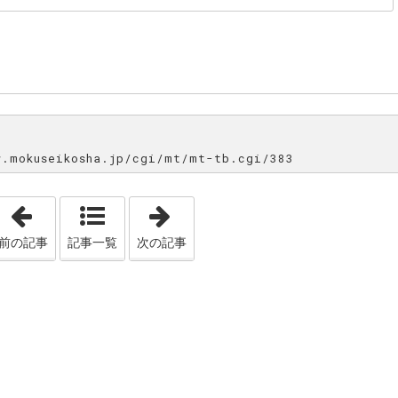
mokuseikosha.jp/cgi/mt/mt-tb.cgi/383
「びっくり＼(◎o◎)／！」
「夢はパン屋さん！」
前の記事
記事一覧
次の記事