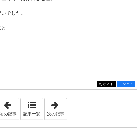
祝いでした。
ばと
！
ポスト
シェア
entry487
entry487
「びっくり＼(◎o◎)／！」
「夢はパン屋さん！」
前の記事
記事一覧
次の記事