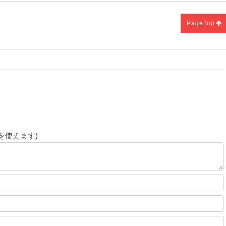
PageTop
c
を使えます)