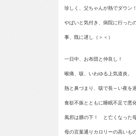
珍しく、父ちゃんが熱でダウン
やばいと気付き、病院に行った
事、既に遅し（＞＜）
一日中、お布団と仲良し！
喉痛、咳、いわゆる上気道炎。
熱と鼻づまり、咳で長～い夜を
食欲不振とともに睡眠不足で悪
風邪は膳の下！ と亡くなった
母の言葉通りカロリーの高いも