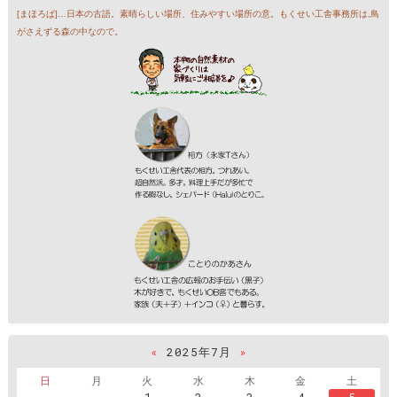
[まほろば]…日本の古語。素晴らしい場所、住みやすい場所の意。もくせい工舎事務所は,鳥
がさえずる森の中なので。
«
2025年7月
»
日
月
火
水
木
金
土
1
2
3
4
5