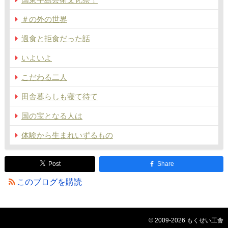
＃の外の世界
過食と拒食だった話
いよいよ
こだわる二人
田舎暮らしも寝て待て
国の宝となる人は
体験から生まれいずるもの
Post
Share
このブログを購読
© 2009-2026 もくせい工舎