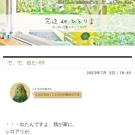
<font color="#999966">で、で、出た~‼‼</font>
で、で、出た~‼‼
2025年7月 5日｜10:45
・・・出たんですよ、我が家に。
シロアリが。