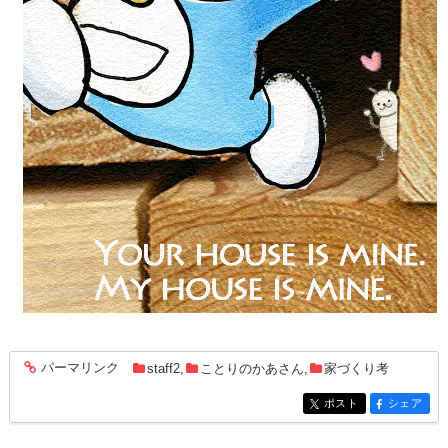
パーマリンク
staff2
,
ことりのかあさん
,
家づくり考
entry1472
ポスト
シェア
entry1472
entry1472