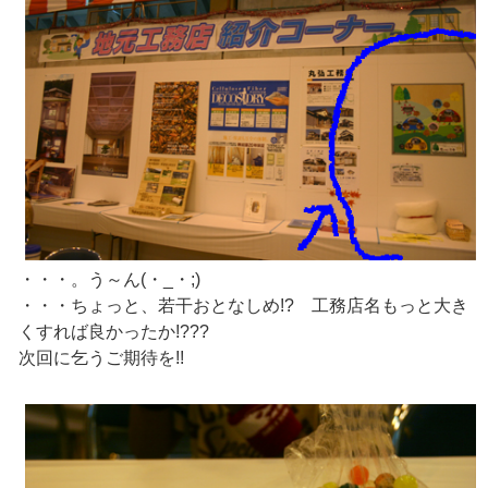
・・・。う～ん(・_・;)
・・・ちょっと、若干おとなしめ!? 工務店名もっと大き
くすれば良かったか!???
次回に乞うご期待を!!