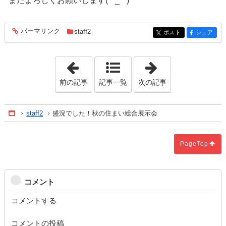
またよろしくお願いします(*^_^*)
パーマリンク
staff2
entry525
ポスト
シェア
entry525
entry525
「ドジ×2＋ありえん！＝感謝！！」
「上棟でした。
前の記事
記事一覧
次の記事
staff2
盛況でした！秋の住まい総合展示会
Home
PageTop
コメント
コメントする
コメントの投稿