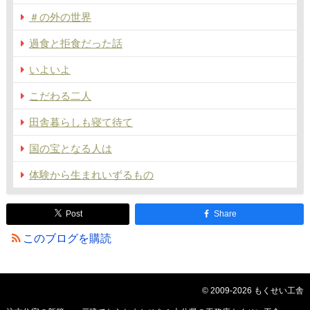
＃の外の世界
過食と拒食だった話
いよいよ
こだわる二人
田舎暮らしも寝て待て
国の宝となる人は
体験から生まれいずるもの
Post
Share
このブログを購読
© 2009-2026 もくせい工舎