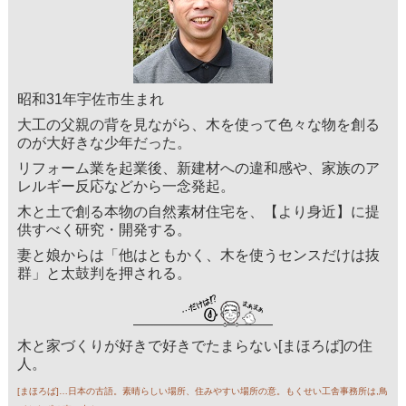
昭和31年宇佐市生まれ
大工の父親の背を見ながら、木を使って色々な物を創る
のが大好きな少年だった。
リフォーム業を起業後、新建材への違和感や、家族のア
レルギー反応などから一念発起。
木と土で創る本物の自然素材住宅を、【より身近】に提
供すべく研究・開発する。
妻と娘からは「他はともかく、木を使うセンスだけは抜
群」と太鼓判を押される。
木と家づくりが好きで好きでたまらない[まほろば]の住
人。
[まほろば]…日本の古語。素晴らしい場所、住みやすい場所の意。もくせい工舎事務所は,鳥