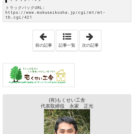
トラックバックURL:
https://www.mokuseikosha.jp/cgi/mt/mt-
tb.cgi/421
「ドジ×2＋ありえん！＝感謝！！」
「上棟でした。
前の記事
記事一覧
次の記事
(有)もくせい工舎
代表取締役 永家 正光