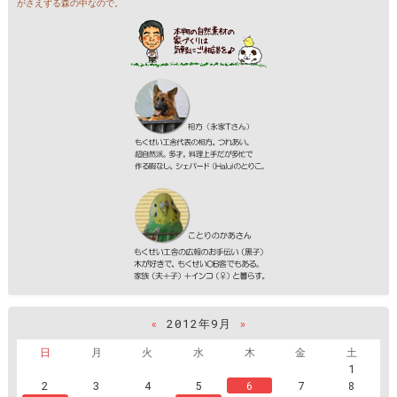
がさえずる森の中なので。
«
2012年9月
»
日
月
火
水
木
金
土
1
2
3
4
5
6
7
8