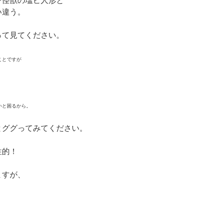
ン怪獣の塩ビ人形と
い違う。
って見てください。
ことですが
いと困るから。
とググってみてください。
性的！
ますが、