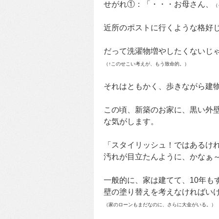
せがれ①：「・・・お母さん、
（
近所のポストに行くような格好
だって洗濯物増やしたくないじ
（↑このせこい考えが、もう致命的。）
それはともかく、歩きながら建
この頃、新築のお家に、黒い外
な気がします。
「スタイリッシュ！ではあるけ
汚れが目立たんように、かなぁ
一般的に、家は建てて、10年も
壁の塗り替えを考えなければい
（家のローンもまだなのに、さらに大金がいる。）