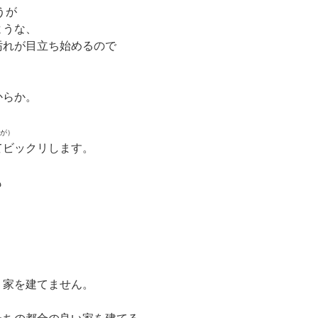
うが
ような、
汚れが目立ち始めるので
からか。
が）
てビックリします。
も
、
、家を建てません。