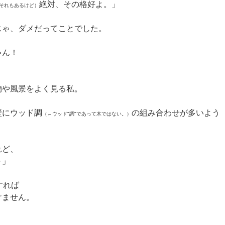
絶対、その格好よ。」
それもあるけど）
じゃ、ダメだってことでした。
ゃん！
物や風景をよく見る私。
壁にウッド調
の組み合わせが多いよう
（←ウッド"調"であって木ではない。）
れど、
～」
すれば
けません。