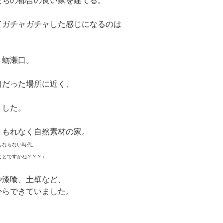
たちの都合の良い家を建てる。
てガチャガチャした感じになるのは
。
・蛎瀬口。
口だった場所に近く、
ました。
、もれなく自然素材の家。
もならない時代。
ことですかね？？？）
や漆喰、土壁など、
からできていました。