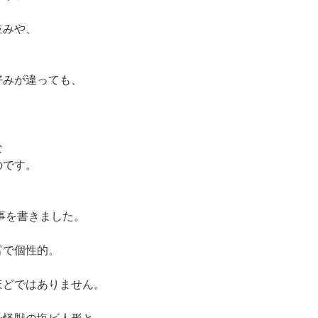
並みや、
好みが違っても、
。
な
のです。
事を書きました。
富で個性的。
ほどではありません。