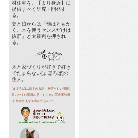
材住宅を、【より身近】に
提供すべく研究・開発す
る。
妻と娘からは「他はともか
く、木を使うセンスだけは
抜群」と太鼓判を押され
る。
木と家づくりが好きで好き
でたまらない[まほろば]の
住人。
[まほろば]…日本の古語。素晴らしい場所、
住みやすい場所の意。もくせい工舎事務所
は,鳥がさえずる森の中なので。